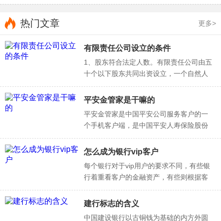
热门文章
更多>
有限责任公司设立的条件
1、股东符合法定人数。有限责任公司由五
十个以下股东共同出资设立，一个自然人
或者一个法人也可以单独设立有限责任公
司。2、股东出资达到法定资本最低限额。
平安金管家是干嘛的
有限责任公司注册资本的最低限额为人民
平安金管家是中国平安公司服务客户的一
币三万元，一人有限责任公司的注册资本
个手机客户端，是中国平安人寿保险股份
最低限额为人民币十万元。特定...
有限公司为用户提供保险保单、财富增
值、丰富活动和健康管理全方位的移动金
怎么成为银行vip客户
融生活平台。还可以在线投保购买保险，
每个银行对于vip用户的要求不同，有些银
当然还有一些理财年化利率5%左右的理财
行着重看客户的金融资产，有些则根据客
产品，日常生活查询，注册时需使用...
户的等级进行划分。总之，客户对银行的
贡献度是非常重要的。如果大家想成为银
建行标志的含义
行的vip客户，可以多加的了解一下该银行
中国建设银行以古铜钱为基础的内方外圆