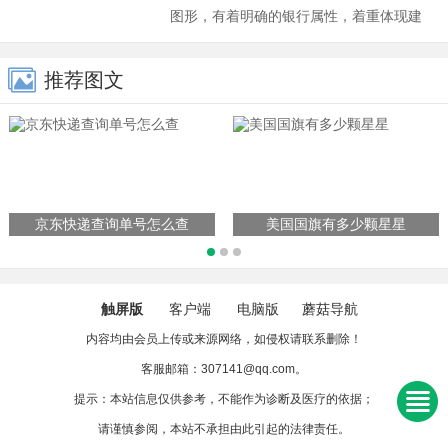
的vip客户规则。一般来说，银行会按照金
图形，有着明确的银行属性，着重体现建
融资产(如定期存款)...
设银行的方圆特性。方，代表严格、规
范、认真：圆，象征着饱满、亲和、融
推荐图文
通。图形右上角的变化，形成重叠立体的
效果，代表着中国与建筑英文缩写，两个
字母的重叠，寓意积累，象征建设银行
在...
京东快递查询单号怎么查
美国国旗有多少颗星星
触屏版
客户端
电脑版
蘑菇导航
内容均由会员上传或来源网络，如侵权请联系删除！
客服邮箱：307141@qq.com。
提示：本站信息仅供参考，不能作为诊断及医疗的依据；
请谨慎参阅，本站不承担由此引起的法律责任。