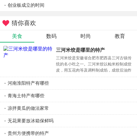
创业板成立的时间
猜你喜欢
美食
数码
时尚
教育
三河米饺是哪里的特产
三河米饺是安徽省合肥市肥西县三河古镇传
统的名小吃之一。三河米饺以籼米粉制成饺
皮，用五花肉等及调料制成馅，成饺后油炸
而成。色泽金黄，外皮微酥脆、馅味鲜美。
河南淮阳特产有哪些
青海土特产有哪些
凉拌黄瓜的做法家常
无花果要放冰箱保鲜吗
贵州方便携带的特产